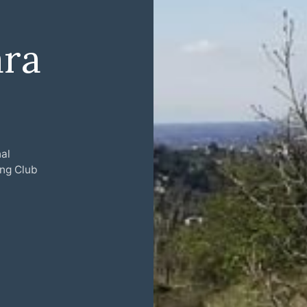
ara
al
ing Club