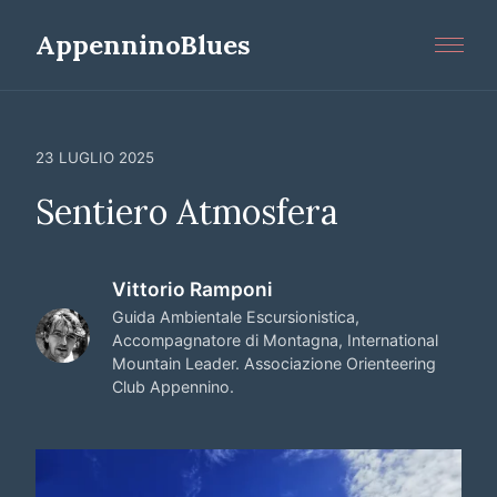
AppenninoBlues
Home
Itinerari
23 LUGLIO 2025
Mtb
Sentiero Atmosfera
Filosofia
Contatti
Vittorio Ramponi
Calendar
Guida Ambientale Escursionistica,
Accompagnatore di Montagna, International
Book
Mountain Leader. Associazione Orienteering
Club Appennino.