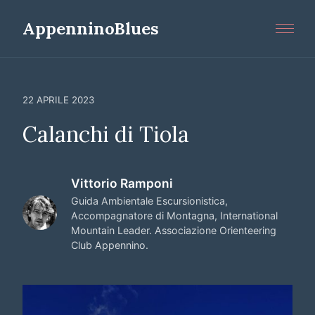
AppenninoBlues
Home
Itinerari
22 APRILE 2023
Mtb
Calanchi di Tiola
Filosofia
Contatti
Vittorio Ramponi
Calendar
Guida Ambientale Escursionistica,
Accompagnatore di Montagna, International
Book
Mountain Leader. Associazione Orienteering
Club Appennino.